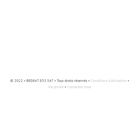
© 2022 • BE0847.833.547 • Tous droits réservés •
Conditions d'utilisation
•
Vie privée
•
Contactez-nous