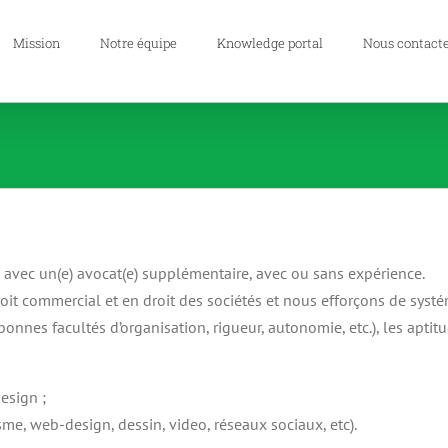
Mission
Notre équipe
Knowledge portal
Nous contact
 avec un(e) avocat(e) supplémentaire, avec ou sans expérience.
it commercial et en droit des sociétés et nous efforçons de systém
onnes facultés d’organisation, rigueur, autonomie, etc.), les aptitu
esign ;
e, web-design, dessin, video, réseaux sociaux, etc).