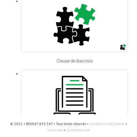
Clause de ducroire
© 2022 • BE0847.833.547 • Tous droits réservés •
Conditions d'utilisation
•
Vie privée
•
Contactez-nous
LE REGISTRE UBO ENTRE EN VIGUEUR LE 31