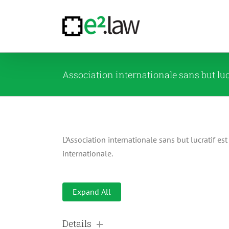
Passer
au
contenu
Association internationale sans but luc
L’Association internationale sans but lucratif es
internationale.
Expand All
Details