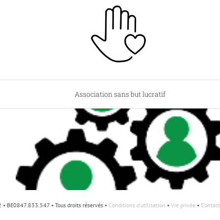
Association sans but lucratif
• BE0847.833.547 • Tous droits réservés •
Conditions d'utilisation
•
Vie privée
•
Contact
Fondation