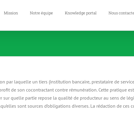
Mission
Notre équipe
Knowledge portal
Nous contact
on par laquelle un tiers (institution bancaire, prestataire de serv
profit de son cocontractant contre rémunération. Cette pratique es
ur quelle partie repose la qualité de producteur au sens de législa
qu’elles sont sources d’obligations diverses. La rédaction de ces co