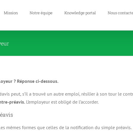
Mission
Notre équipe
Knowledge portal
Nous contact
yeur
loyeur ? Réponse ci-dessous.
éavis peut, s’il a trouvé un autre emploi, résilier à son tour le con
ntre-préavis.
L’employeur est obligé de l’accorder.
réavis
 les mêmes formes que celles de la notification du simple préavis.