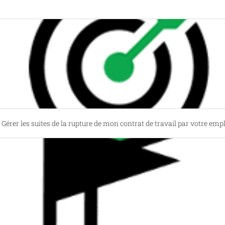
Gérer les suites de la rupture de mon contrat de travail par votre emp