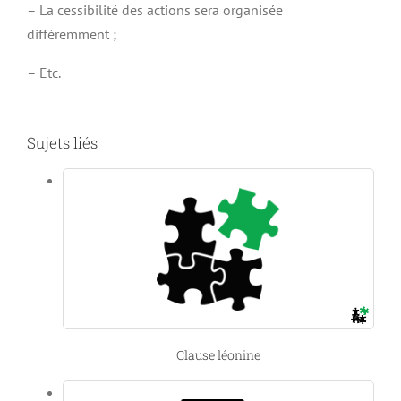
– La cessibilité des actions sera organisée
différemment ;
– Etc.
Sujets liés
Clause léonine