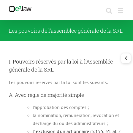
Passer
au
contenu
Les pouvoirs de l’assemblée générale de la SRL
I. Pouvoirs réservés par la loi à l’Assemblée
générale de la SRL
Les pouvoirs réservés par la loi sont les suivants.
A. Avec règle de majorité simple
l’approbation des comptes ;
la nomination, rémunération, révocation et
décharge du ou des administrateurs ;
l’
exclusion d’un actionnaire
(
5:155, §1, al. 2