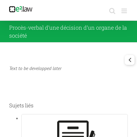
Passer
au
contenu
Procès-verbal d’une décision d’un organe de la
société
Text to be developped later
Sujets liés