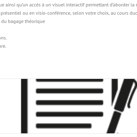
 ainsi qu’un accès à un visuel interactif permettant d’aborder la 
résentiel ou en visio-conférence, selon votre choix, au cours duq
n du bagage théorique
ns.
re.