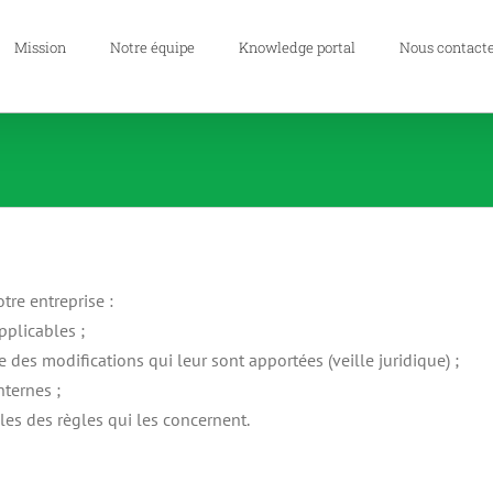
Mission
Notre équipe
Knowledge portal
Nous contact
tre entreprise :
pplicables ;
 des modifications qui leur sont apportées (veille juridique) ;
nternes ;
lles des règles qui les concernent.