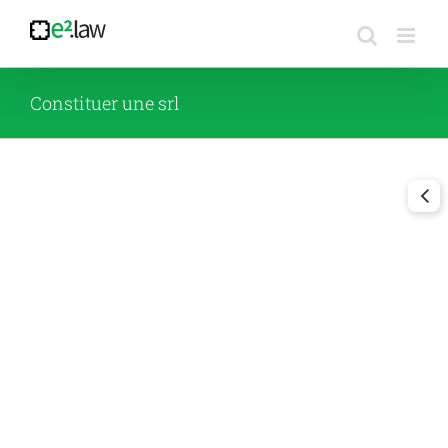
Passer
au
contenu
Constituer une srl