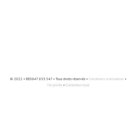
© 2022 • BE0847.833.547 • Tous droits réservés •
Conditions d'utilisation
•
Vie privée
•
Contactez-nous