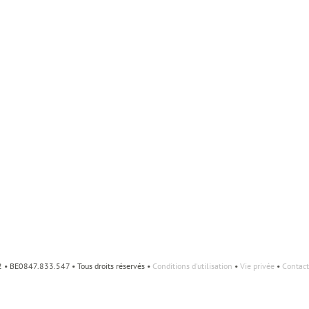
• BE0847.833.547 • Tous droits réservés •
Conditions d'utilisation
•
Vie privée
•
Contact