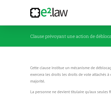
Passer
au
contenu
Clause prévoyant une action de débloc
Cette clause institue un mécanisme de déblocage
exercera les droits les droits de vote attachés 
majorité.
La personne ne devient titulaire qu’aux seules fi