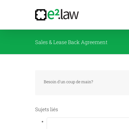
Passer
au
contenu
Sales & Lease Back Agreement
Besoin d'un coup de main?
Sujets liés