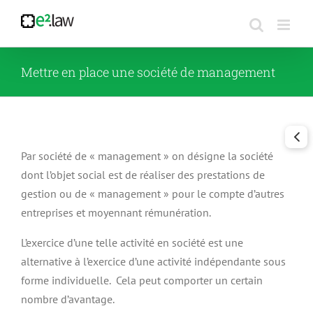
Passer
au
contenu
Mettre en place une société de management
Par société de « management » on désigne la société
dont l’objet social est de réaliser des prestations de
gestion ou de « management » pour le compte d’autres
entreprises et moyennant rémunération.
L’exercice d’une telle activité en société est une
alternative à l’exercice d’une activité indépendante sous
forme individuelle. Cela peut comporter un certain
nombre d’avantage.