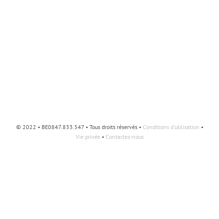
© 2022 • BE0847.833.547 • Tous droits réservés •
Conditions d'utilisation
•
Vie privée
•
Contactez-nous