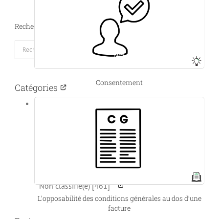
Recherche
Rechercher:
Consentement
Catégories
Créer et structurer [8]
Financer et développer [10]
Encadrer les activités [66]
Protéger et se conformer [18]
Gérer les conflits [12]
Transmettre et se réinventer [5]
Non classifié(e) [461]
L’opposabilité des conditions générales au dos d’une
facture