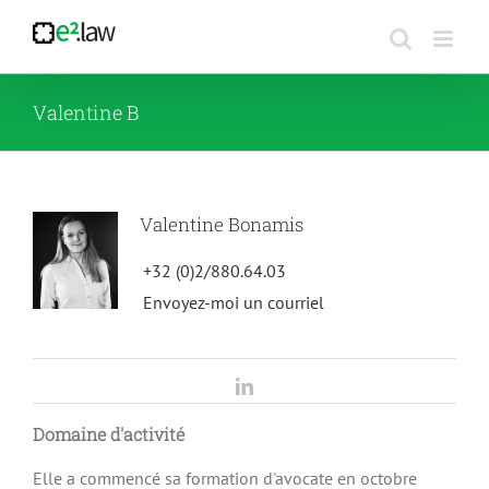
Passer
au
contenu
Valentine B
Valentine Bonamis
+32 (0)2/880.64.03
Envoyez-moi un courriel
LinkedIn
Domaine d'activité
Elle a commencé sa formation d'avocate en octobre