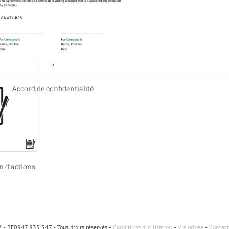
de commerce)
Accord de confidentialité
n d’actions
• BE0847.833.547 • Tous droits réservés •
Conditions d'utilisation
•
Vie privée
•
Contact