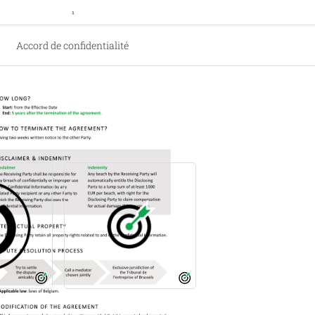
Accord de confidentialité
 suite
Compare
x favoris
té
Remettre mon activité (fond