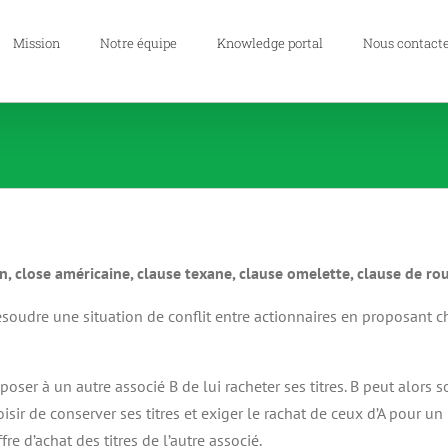
Mission
Notre équipe
Knowledge portal
Nous contact
n, close américaine, clause texane, clause omelette, clause de ro
 résoudre une situation de conflit entre actionnaires en proposant 
ser à un autre associé B de lui racheter ses titres. B peut alors so
oisir de conserver ses titres et exiger le rachat de ceux d’A pour un 
fre d’achat des titres de l’autre associé.