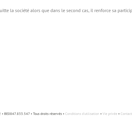
itte la société alors que dans le second cas, il renforce sa participa
• BE0847.833.547 • Tous droits réservés •
Conditions d'utilisation
•
Vie privée
•
Contact