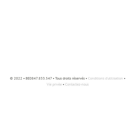
© 2022 • BE0847.833.547 • Tous droits réservés •
Conditions d'utilisation
•
Vie privée
•
Contactez-nous