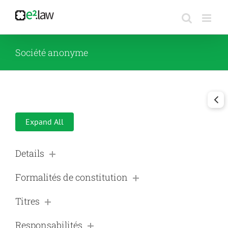
Passer
au
contenu
Société anonyme
Expand All
Details
Formalités de constitution
Titres
Responsabilités