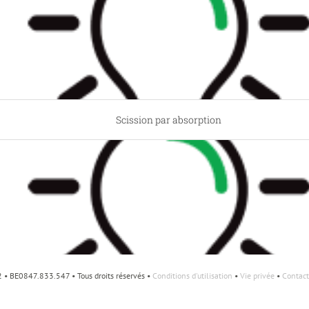
Scission par absorption
• BE0847.833.547 • Tous droits réservés •
Conditions d'utilisation
•
Vie privée
•
Contact
Scission par constitution