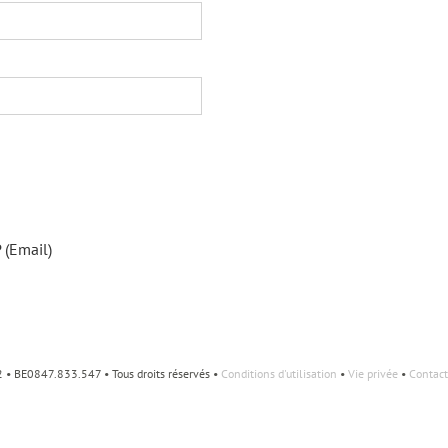
 (Email)
• BE0847.833.547 • Tous droits réservés •
Conditions d'utilisation
•
Vie privée
•
Contact