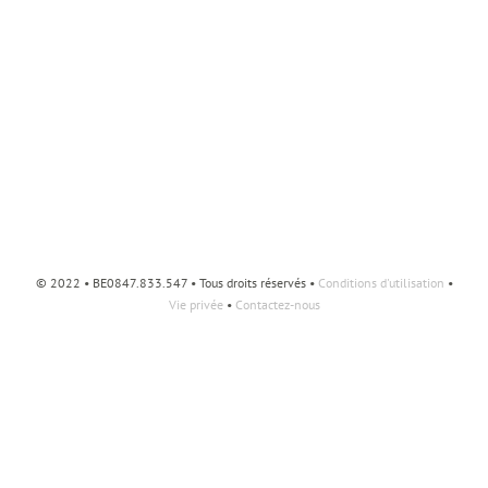
© 2022 • BE0847.833.547 • Tous droits réservés •
Conditions d'utilisation
•
Vie privée
•
Contactez-nous