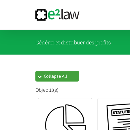
Passer
au
contenu
Générer et distribuer des profits
Collapse All
Objectif(s)
Lire la suite
Lire la suite
Lire la
Add to Compare
Add to Compare
Add to 