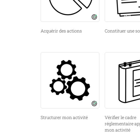
outer aux favoris
Ajouter aux favoris
Ajouter au
Acquérir des actions
Constituer une so
Lire la suite
Lire la suite
Add to Compare
Add to Compare
outer aux favoris
Ajouter aux favoris
Structurer mon activité
Vérifier le cadre
réglementaire app
mon activité