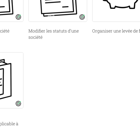
x favoris
Ajouter aux favoris
ciété
Modifier les statuts d’une
Organiser une levée de
société
licable à