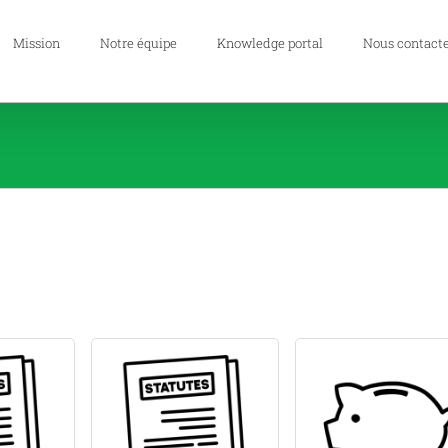
Mission
Notre équipe
Knowledge portal
Nous contact
 suite
Lire la suite
Compare
Add to Compare