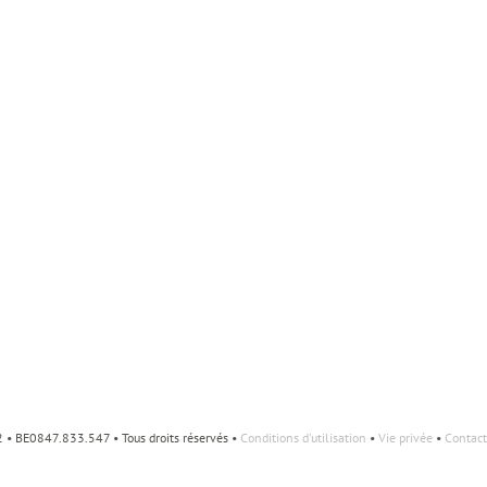
• BE0847.833.547 • Tous droits réservés •
Conditions d'utilisation
•
Vie privée
•
Contact