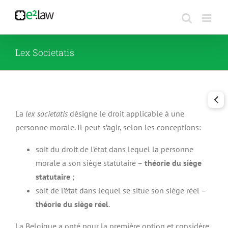
Passer
au
contenu
Lex Societatis
La
lex societatis
désigne le droit applicable à une
personne morale. Il peut s’agir, selon les conceptions:
soit du droit de l’état dans lequel la personne
morale a son siège statutaire –
théorie du siège
statutaire
;
soit de l’état dans lequel se situe son siège réel –
théorie du siège réel
.
La Belgique a opté pour la première option et considère