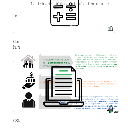
La déductibilité fiscale du vélo d’entreprise
Comment les revenus immobiliers sont-ils taxés à
l’IPP ?
GSM de société avec abonnement