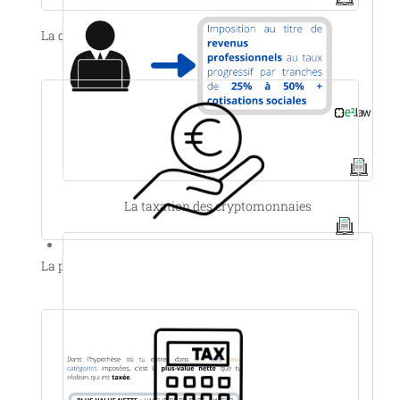
La déductibilité fiscale du vélo d’entreprise
La taxation des cryptomonnaies
La prime bénéficiaire