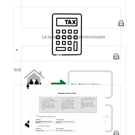
La taxation des cryptomonnaies
Indemnité kilométrique en vélo