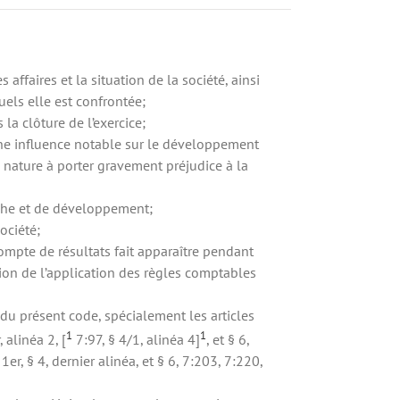
 affaires et la situation de la société, ainsi
uels elle est confrontée;
a clôture de l’exercice;
 une influence notable sur le développement
e nature à porter gravement préjudice à la
erche et de développement;
ociété;
compte de résultats fait apparaître pendant
ation de l’application des règles comptables
 du présent code, spécialement les articles
1
1
, alinéa 2, [
7:97, § 4/1, alinéa 4]
, et § 6,
1er, § 4, dernier alinéa, et § 6, 7:203, 7:220,