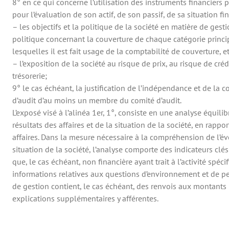
8° en ce qui concerne l’utilisation des instruments financiers p
pour l’évaluation de son actif, de son passif, de sa situation fi
– les objectifs et la politique de la société en matière de gest
politique concernant la couverture de chaque catégorie princi
lesquelles il est fait usage de la comptabilité de couverture, e
– l’exposition de la société au risque de prix, au risque de créd
trésorerie;
9° le cas échéant, la justification de l’indépendance et de la
d’audit d’au moins un membre du comité d’audit.
L’exposé visé à l’alinéa 1er, 1°, consiste en une analyse équili
résultats des affaires et de la situation de la société, en rapp
affaires. Dans la mesure nécessaire à la compréhension de l’évo
situation de la société, l’analyse comporte des indicateurs clé
que, le cas échéant, non financière ayant trait à l’activité spé
informations relatives aux questions d’environnement et de p
de gestion contient, le cas échéant, des renvois aux montant
explications supplémentaires y afférentes.