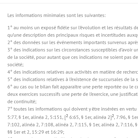
Les informations minimales sont les suivantes:
1° au moins un exposé fidèle sur l’évolution et les résultats des
qu’une description des principaux risques et incertitudes auxq
2° des données sur les événements importants survenus après l
3° des indications sur les circonstances susceptibles d’avoir
de la société, pour autant que ces indications ne soient pas d
société;
4° des indications relatives aux activités en matière de rech
5° des indications relatives à l’existence de succursales de la s
6° au cas ou le bilan fait apparaître une perte reportée ou le 
deux exercices successifs une perte de l’exercice, une justific
de continuité;
7° toutes les informations qui doivent y être insérées en vertu
2
2
5:77, § 1er, alinéa 2, 5:151, [
6:65, § 1er, alinéa 2]
, 7:96, § 1er
7:102, alinéa 2, 7:108, alinéa 2, 7:115, § 1er, alinéa 2, 7:116, § 
§§ 1er et 2, 15:29 et 16:29;