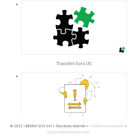
Transfert hors UE
© 2022 • BE0847.833.547 • Tous droits réservés •
Conditions d'utilisation
•
Vie privée
•
Contactez-nous
Un contrat peut-il être visuel?