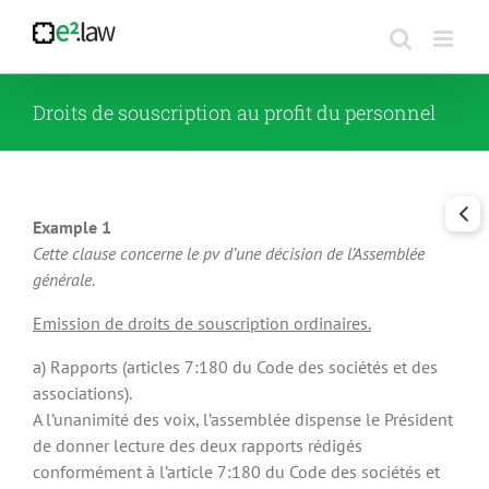
Passer
au
contenu
Droits de souscription au profit du personnel
Example 1
Cette clause concerne le pv d’une décision de l’Assemblée
générale.
Emission de droits de souscription ordinaires.
a) Rapports (articles 7:180 du Code des sociétés et des
associations).
A l’unanimité des voix, l’assemblée dispense le Président
de donner lecture des deux rapports rédigés
conformément à l’article 7:180 du Code des sociétés et