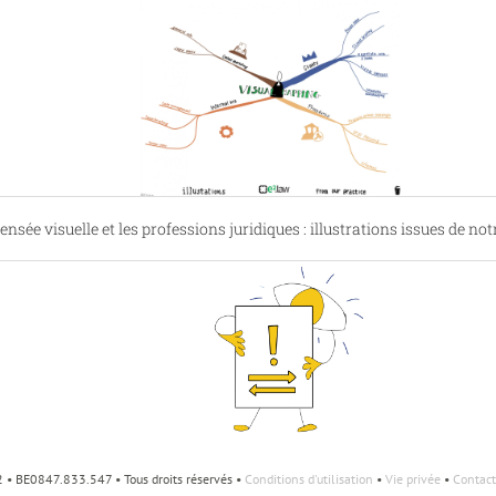
ensée visuelle et les professions juridiques : illustrations issues de no
• BE0847.833.547 • Tous droits réservés •
Conditions d'utilisation
•
Vie privée
•
Contact
Un contrat peut-il être visuel?