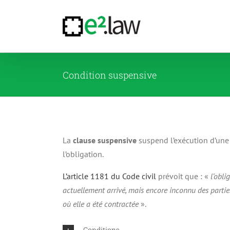
Passer
au
contenu
Condition suspensive
La
clause suspensive
suspend l’exécution d’une o
l’obligation.
L’article 1181 du Code civil
prévoit que : «
l’obli
actuellement arrivé, mais encore inconnu des parties
où elle a été contractée
».
Conditions