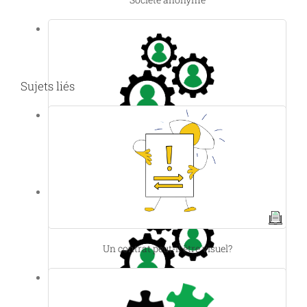
Sujets liés
SNC
Un contrat peut-il être visuel?