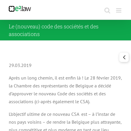
Passer
au
contenu
Le (nouveau) code des sociétés et des
associations
29.03.2019
Après un long chemin, il est enfin là ! Le 28 février 2019,
la Chambre des représentants de Belgique a décidé
d’approuver le nouveau Code des sociétés et des
associations (ci-après également le CSA).
L’objectif ultime de ce nouveau CSA est – à l’instar de
nos pays voisins – de rendre la Belgique plus attrayante,
plus compétitive et plus moderne en tant que lieu