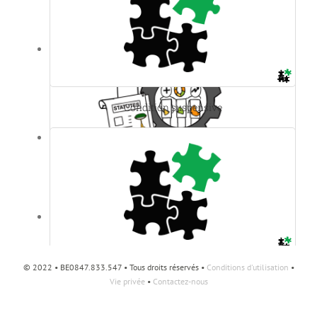
Société interne
Condition suspensive
Société coopérative
© 2022 • BE0847.833.547 • Tous droits réservés •
Conditions d'utilisation
•
Clause de ducroire
Vie privée
•
Contactez-nous