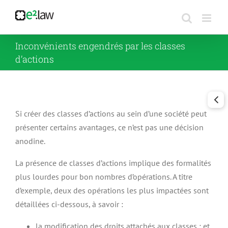
Passer
au
contenu
Inconvénients engendrés par les classes
d’actions
Si créer des classes d’actions au sein d’une société peut
présenter certains avantages, ce n’est pas une décision
anodine.
La présence de classes d’actions implique des formalités
plus lourdes pour bon nombres d’opérations. A titre
d’exemple, deux des opérations les plus impactées sont
détaillées ci-dessous, à savoir :
la modification des droits attachés aux classes ; et